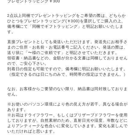
プレゼントラッピング￥300
2点以上同梱でプレゼントラッピングをご希望の際は、どちらか
ひとつをプレゼントラッピング(￥300)を選択してご購入の上、
備考欄にて「同梱でギフトラッピング」と明記お願いいたしま
す。
直接プレゼントとしても発送いただだけます。発送先にお相手さ
まのご住所・お名前・お電話番号ご記入ください。発送の際は、
送り状に「〜様のご依頼です」と明記させていただきます。
領収書・納品書などの、金額が分かる文書は同梱しておりません
ので、ご安心下さい。
到着日の指定も可能ですので、備考欄に明記お願いいたします。
（指定できるのは日にちのみで、時間帯の指定はできません。）
なお、お客様からご要望のない限り、納品書は同封致しておりま
せん。
※お使いのパソコン環境により色の見え方が若干、異なる場合が
あります。
※お花はドライフラワー、もしくはプリザーブドフラワーを使用
しておりますが、自然素材のため、直射日光や湿度、年数などに
よりアンティークな色合いに変化していきます。変化も楽しんで
いただければと思います。