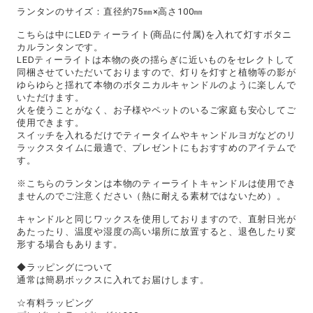
ランタンのサイズ：直径約75㎜×高さ100㎜
こちらは中にLEDティーライト(商品に付属)を入れて灯すボタニ
カルランタンです。
LEDティーライトは本物の炎の揺らぎに近いものをセレクトして
同梱させていただいておりますので、灯りを灯すと植物等の影が
ゆらゆらと揺れて本物のボタニカルキャンドルのように楽しんで
いただけます。
火を使うことがなく、お子様やペットのいるご家庭も安心してご
使用できます。
スイッチを入れるだけでティータイムやキャンドルヨガなどのリ
ラックスタイムに最適で、プレゼントにもおすすめのアイテムで
す。
※こちらのランタンは本物のティーライトキャンドルは使用でき
ませんのでご注意ください（熱に耐える素材ではないため）。
キャンドルと同じワックスを使用しておりますので、直射日光が
あたったり、温度や湿度の高い場所に放置すると、退色したり変
形する場合もあります。
◆ラッピングについて
通常は簡易ボックスに入れてお届けします。
☆有料ラッピング