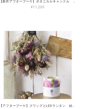
【新作アフターブーケ】ボタニカルキャンドル ずっしり角柱タイプ 日付やお名前が入れられる 結婚式・プロポーズ・記念日の花束をキャンドルに
¥11,200
【アフターブーケ】スワッグとLEDランタン 結婚式・プロポーズ・記念日の花束をキャンドルに