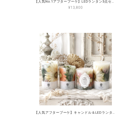
【人気No.1アフターブーケ】LEDランタン3点セット プレートに名入れ 結婚式・プロポーズ・記念日の花束をキャンドルに
¥13,800
【人気アフターブーケ】キャンドル＆LEDランタン4点セット プレートに名入れ 結婚式・プロポーズ・記念日の花束をランタン＆キャンドルに